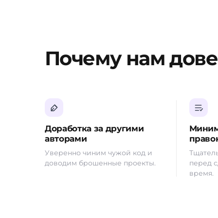
Почему нам дов
Доработка за другими
Миним
авторами
право
Уверенно чиним чужой код и
Тщатель
доводим брошенные проекты.
перед с
время.