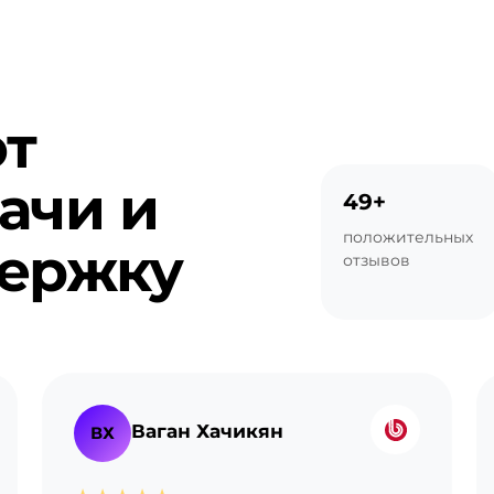
т
ачи и
49+
положительных
держку
отзывов
Ваган Хачикян
ВХ