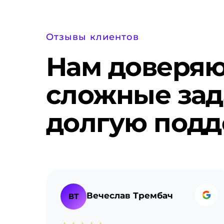
Отзывы клиентов
Нам доверяю
сложные зад
долгую под
Вечеслав Трембач
ВТ