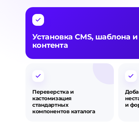
Установка CMS, шаблона и
контента
Переверстка и
Доба
кастомизация
нест
стандартных
и фо
компонентов каталога