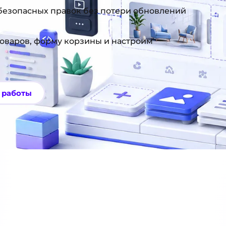
безопасных правок без потери обновлений
оваров, форму корзины и настроим
 работы