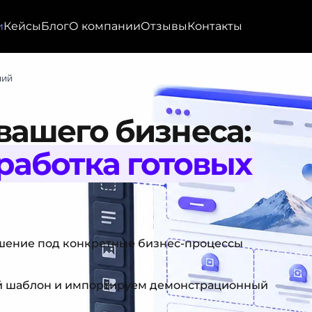
и
Кейсы
Блог
О компании
Отзывы
Контакты
ний
вашего бизнеса:
работка готовых
ешение под конкретные бизнес-процессы
й шаблон и импортируем демонстрационный