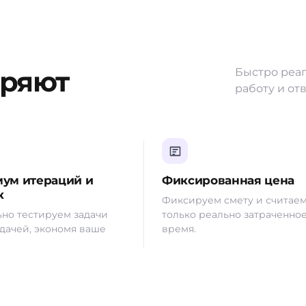
еряют
Быстро реаг
работу и от
ум итераций и
Фиксированная цена
к
Фиксируем смету и считае
но тестируем задачи
только реально затраченно
дачей, экономя ваше
время.