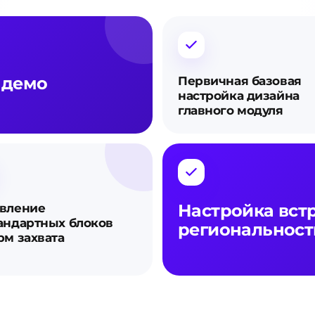
 демо
Первичная базовая
настройка дизайна
главного модуля
Настройка вст
вление
андартных блоков
региональност
рм захвата