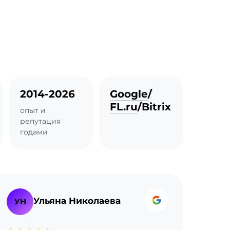
2014-2026
Google
/
FL.ru
/
Bitrix
опыт и
репутация
годами
Ульяна Николаева
УН