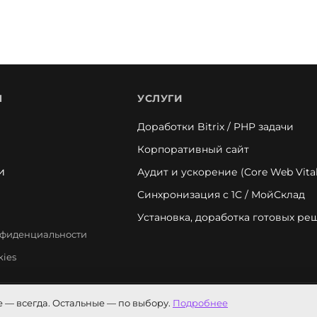
Я
УСЛУГИ
Доработки Bitrix / PHP задачи
Корпоративный сайт
и
Аудит и ускорение (Core Web Vital
Синхронизация с 1С / МойСклад
Установка, доработка готовых р
нфиденциальности
kies
 — всегда. Остальные — по выбору.
Подробнее