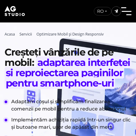
RO
Acasa
Servicii
Optimizare Mobil și Design Responsiv
Creșteți vânzările de pe
mobil:
adaptarea interfeței
și reproiectarea paginilor
pentru smartphone-uri
Adaptăm coșul și simplificăm finalizarea
comenzii pe mobil pentru a reduce abandonul
Implementăm achiziția rapidă într-un singur clic
și butoane mari, ușor de apăsat din mers