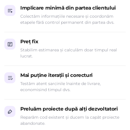
Implicare minimă din partea clientului
Colectăm informațiile necesare și coordonăm
etapele fără control permanent din partea dvs.
Preț fix
Stabilim estimarea și calculăm doar timpul real
lucrat.
Mai puține iterații și corecturi
Testăm atent sarcinile înainte de livrare,
economisind timpul dvs.
Preluăm proiecte după alți dezvoltatori
Reparăm cod existent și ducem la capăt proiecte
abandonate.