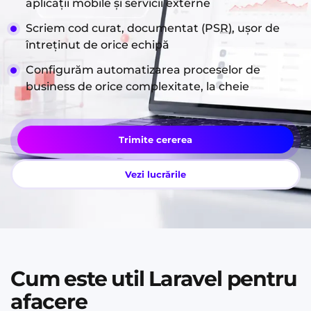
aplicații mobile și servicii externe
Scriem cod curat, documentat (PSR), ușor de
întreținut de orice echipă
Configurăm automatizarea proceselor de
business de orice complexitate, la cheie
Trimite cererea
Vezi lucrările
Cum este util Laravel pentru
afacere