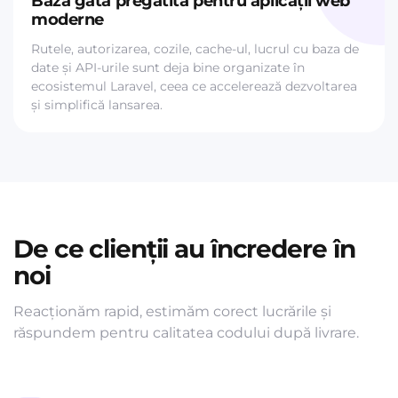
Bază gata pregătită pentru aplicații web
moderne
Rutele, autorizarea, cozile, cache-ul, lucrul cu baza de
date și API-urile sunt deja bine organizate în
ecosistemul Laravel, ceea ce accelerează dezvoltarea
și simplifică lansarea.
De ce clienții au încredere în
noi
Reacționăm rapid, estimăm corect lucrările și
răspundem pentru calitatea codului după livrare.