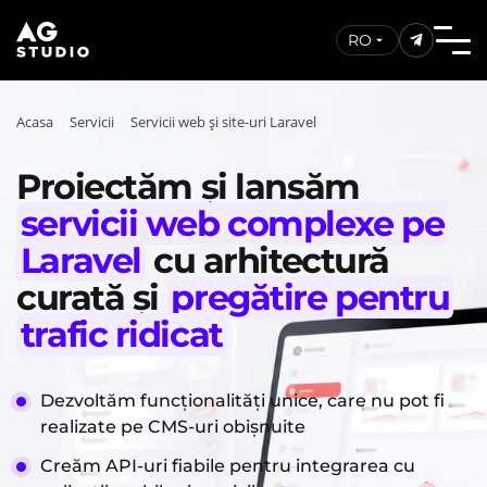
RO
Acasa
Servicii
Servicii web și site-uri Laravel
Proiectăm și lansăm
servicii web complexe pe
Laravel
cu arhitectură
curată și
pregătire pentru
trafic ridicat
Dezvoltăm funcționalități unice, care nu pot fi
realizate pe CMS-uri obișnuite
Creăm API-uri fiabile pentru integrarea cu