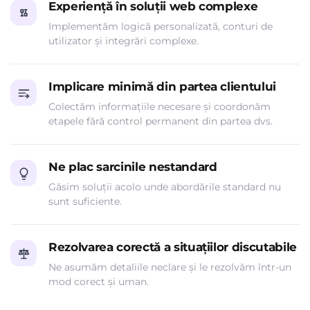
Experiență în soluții web complexe
Implementăm logică personalizată, conturi de
utilizator și integrări complexe.
Implicare minimă din partea clientului
Colectăm informațiile necesare și coordonăm
etapele fără control permanent din partea dvs.
Ne plac sarcinile nestandard
Găsim soluții acolo unde abordările standard nu
sunt suficiente.
Rezolvarea corectă a situațiilor discutabile
Ne asumăm detaliile neclare și le rezolvăm într-un
mod corect și uman.