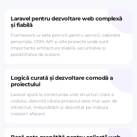
Laravel pentru dezvoltare web complexă
și fiabilă
Framework-ul este potrivit pentru servicii, cabinete
personale, CRM, API și alte proiecte unde sunt
importante arhitectura stabilă, securitatea și
posibilitatea de scalare.
Logică curată și dezvoltare comodă a
proiectului
Laravel ajută la construirea unei structuri clare a
codului, datorită căreia proiectul este mai ușor de
întreținut, îmbunătățit și dezvoltat pe măsura
creșterii afacerii.