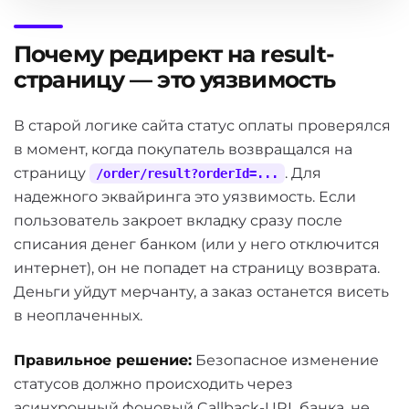
$client
 = 
new
Client
();

$response
 = 
$client
->
createRequest
()

Почему редирект на result-
            ->
setMethod
(
'POST'
)

страницу — это уязвимость
            ->
setUrl
(
$this
->tokenUrl)

            ->
setHeaders
([

'Content-Type'
 => 
'application/x-www
В старой логике сайта статус оплаты проверялся
'Authorization'
 => 
'Basic '
 . 
base64
в момент, когда покупатель возвращался на
            ])

страницу
. Для
/order/result?orderId=...
            ->
setData
([

надежного эквайринга это уязвимость. Если
'grant_type'
 => 
'client_credentials'
'scope'
 => 
'vtb_pay'
пользователь закроет вкладку сразу после
            ])

списания денег банком (или у него отключится
            ->
send
();

интернет), он не попадет на страницу возврата.
Деньги уйдут мерчанту, а заказ останется висеть
if
 (!
$response
->isOk) {

throw
new
\Exception
(
'VTB OAuth Error: '
в неоплаченных.
        }

Правильное решение:
Безопасное изменение
$data
 = 
$response
->data;

статусов должно происходить через
$token
 = 
$data
[
'access_token'
];

асинхронный фоновый Callback-URL банка, не