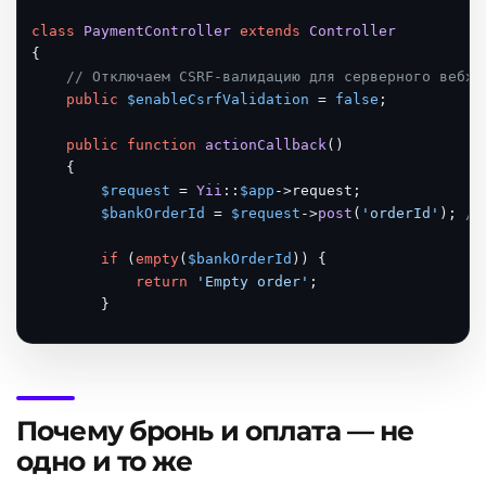
            ->
send
();

class
PaymentController
extends
Controller
{

if
 (!
$response
->isOk) {

// Отключаем CSRF-валидацию для серверного вебху
return
null
;

public
$enableCsrfValidation
 = 
false
;

        }

public
function
actionCallback
(
)

return
$response
->data;

{

    }

$request
 = 
Yii
::
$app
->request;

$bankOrderId
 = 
$request
->
post
(
'orderId'
); 
//
?>
if
 (
empty
(
$bankOrderId
)) {

return
'Empty order'
;

        }

// Ищем локальный заказ по идентификатору тр
$order
 = 
Order
::
findOne
([
'bank_order_id'
 => 
if
 (!
$order
) {

throw
new
NotFoundHttpException
(
'Order n
Почему бронь и оплата — не
        }

одно и то же