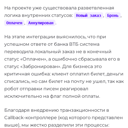
// Если заказ уже оплачен — прекращаем выпол
if
 (
$order
->status === 
Order
::
STATUS_PAID
) {

На проекте уже существовала разветвленная
return
'OK'
;

логика внутренних статусов:
,
,
Новый заказ
Бронь
        }

,
.
Оплачен
Аннулирован
// Выполняем встречный запрос верификации в 
На этапе интеграции выяснилось, что при
/** 
@var
 \app\components\VtbMerchantClient $
$vtbClient
 = 
Yii
::
$app
->vtbMerchant;

успешном ответе от банка ВТБ система
$bankData
 = 
$vtbClient
->
checkOrderStatus
(
$ba
переводила локальный заказ не в конечный
статус «Оплачен», а ошибочно сбрасывала его в
$bankOrderValue
 = 
$bankData
[
'response'
][
'obj
статус «Забронирован». Для бизнеса это
$paymentStatus
  = 
$bankData
[
'transactions'
][
критичная ошибка: клиент оплатил билет, деньги
// Только если статус заказа PAID, а статус 
списались, но сам билет на почту не ушел, так как
if
 (
$bankOrderValue
 === 
'PAID'
 &lt;= 
$paymen
робот отправки писем реагировал
исключительно на флаг полной оплаты.
// Запускаем транзакцию СУБД для обновле
$transaction
 = 
Yii
::
$app
->db->
beginTrans
try
 {

Благодаря внедрению транзакционности в
$order
->status = 
Order
::
STATUS_PAID
;

Callback-контроллере (код которого представлен
$order
->paid_at = 
date
(
'Y-m-d H:i:s'
выше), мы жестко разделили эти процессы: