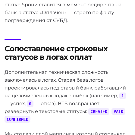
статус брони ставится в момент редиректа на
if
 (
$order
->
save
()) {

// Переводим связанные билеты в 
банк, а статус «Оплачен» — строго по факту
$order
->
updateRelatedTicketsStat
подтверждения от СУБД.
// Триггерим генерацию билетов и
$order
->
generateTicketsAndSendEm
                }

Сопоставление строковых
статусов в логах оплат
$transaction
->
commit
();

            } 
catch
 (\
Exception
$e
) {

$transaction
->
rollBack
();

Дополнительная техническая сложность
Yii
::
error
(
'Payment processing faile
заключалась в логах. Старая база логов
return
'Fail'
;

            }

проектировалась под старый банк, работавший
        }

на целочисленных кодах ошибок (например,
1
— успех,
— отказ). ВТБ возвращает
0
return
'OK'
;

развернутые текстовые статусы:
,
,
CREATED
PAID
    }

.
CONFIRMED
?>
Мы создали слой маппинга, который сохраняет