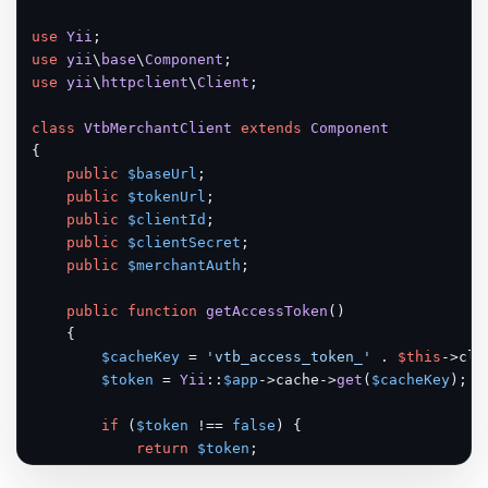
use
Yii
use
yii
\
base
\
Component
use
yii
\
httpclient
\
Client
;

class
VtbMerchantClient
extends
Component
{

public
$baseUrl
;

public
$tokenUrl
;

public
$clientId
;

public
$clientSecret
;

public
$merchantAuth
;

public
function
getAccessToken
(
)

{

$cacheKey
 = 
'vtb_access_token_'
 . 
$this
->cli
$token
 = 
Yii
::
$app
->cache->
get
(
$cacheKey
);

if
 (
$token
 !== 
false
) {

return
$token
;

        }
