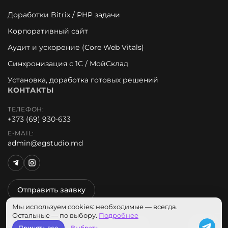
Доработки Bitrix / PHP задачи
Корпоративный сайт
Аудит и ускорение (Core Web Vitals)
Синхронизация с 1С / МойСклад
Установка, доработка готовых решений
КОНТАКТЫ
ТЕЛЕФОН:
+373 (69) 930-633
E-MAIL:
admin@agstudio.md
Отправить заявку
Мы используем cookies: необходимые — всегда.
Остальные — по выбору.
Подробнее
© 2026 AG Studio. Все права защищены.
Принять все
Выбрать